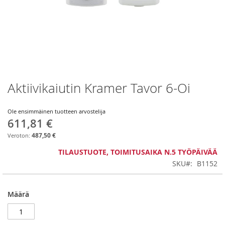
Aktiivikaiutin Kramer Tavor 6-Oi
Skip
to
the
Ole ensimmäinen tuotteen arvostelija
beginning
611,81 €
of
the
487,50 €
images
TILAUSTUOTE, TOIMITUSAIKA N.5 TYÖPÄIVÄÄ
gallery
SKU
B1152
Määrä