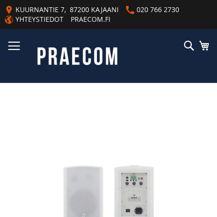
Skip
KUURNANTIE 7, 87200 KAJAANI
020 766 2730
to
YHTEYSTIEDOT
PRAECOM.FI
Content
Haku
Os
Skip
to
the
end
of
the
images
gallery