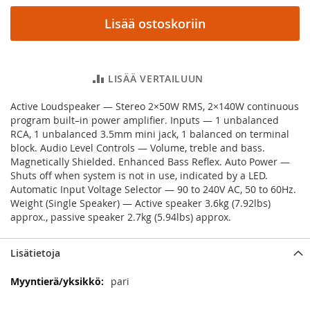
Lisää ostoskoriin
LISÄÄ VERTAILUUN
Active Loudspeaker — Stereo 2×50W
RMS
, 2×140W continuous
program built–in power amplifier. Inputs — 1 unbalanced
RCA
, 1 unbalanced 3.5mm mini jack, 1 balanced on terminal
block. Audio Level Controls — Volume, treble and bass.
Magnetically Shielded. Enhanced Bass Reflex. Auto Power —
Shuts off when system is not in use, indicated by a
LED
.
Automatic Input Voltage Selector — 90 to 240V AC, 50 to 60Hz.
Weight (Single Speaker) — Active speaker 3.6kg (7.92lbs)
approx., passive speaker 2.7kg (5.94lbs) approx.
Lisätietoja
Lisätietoja
pari