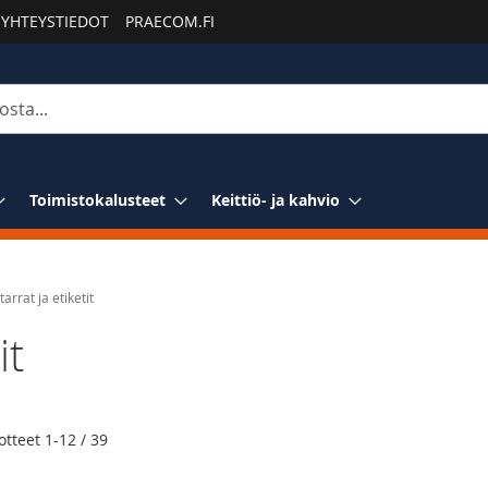
YHTEYSTIEDOT
PRAECOM.FI
Toimistokalusteet
Keittiö- ja kahvio
arrat ja etiketit
it
o
otteet
1
-
12
/
39