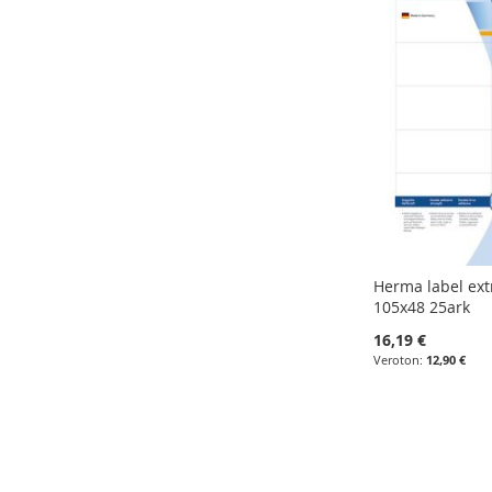
VERTAILUUN
VERTAILUUN
VERTAILUUN
VERTAILUUN
Herma label ext
105x48 25ark
16,19 €
12,90 €
Lisää ostoskoriin
Lisää ostoskoriin
Lisää ostoskoriin
Lisää ostoskoriin
LISÄÄ
LISÄÄ
LISÄÄ
LISÄÄ
VERTAILUUN
VERTAILUUN
VERTAILUUN
VERTAILUUN