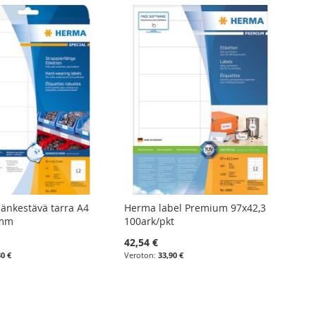
nkestävä tarra A4
Herma label Premium 97x42,3
3mm
100ark/pkt
42,54 €
30 €
33,90 €