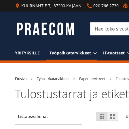
Skip
KUURNANTIE 7, 87200 KAJAANI
020 766 2730
to
Content
Haku
YRITYKSILLE
Työpaikkatarvikkeet
IT-tuotteet
Etusivu
Työpaikkatarvikkeet
Paperitarvikkeet
Tulostust
Tulostustarrat ja etiket
View
Ruudukko
Luettel
Tu
Listausvalinnat
as