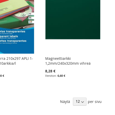
arra 210x297 APLI 1-
Magneettiarkki
,10arkkia/l
1,2mm/240x320mm vihreä
8,28 €
80 €
6,60 €
Näytä
per sivu