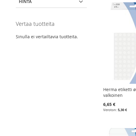
HINTA
Vertaa tuotteita
Sinulla ei vertailtavia tuotteita.
Herma etiketti 
valkoinen
6,65 €
5,30 €
Lisää ostoskoriin
Lisää ostoskoriin
Lisää ostoskoriin
Lisää ostoskoriin
LISÄÄ
LISÄÄ
LISÄÄ
LISÄÄ