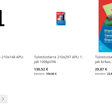
5 210x148 APLI
Tulostustarra 210x297 APLI 1-
Tulostust
jak 100kpl/ltk
jak kirkas
130,52 €
29,87 €
104,00 €
23,
eading page
Sivu
Seuraava