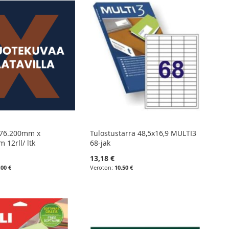
076.200mm x
Tulostustarra 48,5x16,9 MULTI3
 12rll/ ltk
68-jak
13,18 €
,00 €
10,50 €