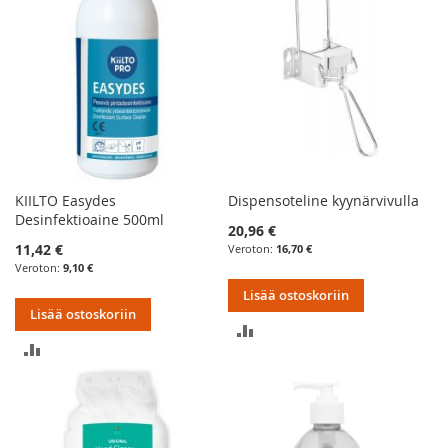
KIILTO Easydes
Dispensoteline kyynärvivulla
Desinfektioaine 500ml
20,96 €
11,42 €
16,70 €
9,10 €
Lisää ostoskoriin
Lisää ostoskoriin
LISÄÄ
LISÄÄ
VERTAILUUN
VERTAILUUN