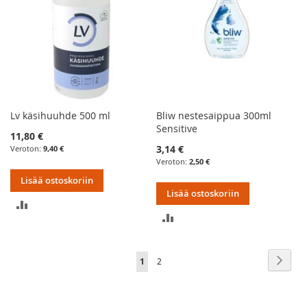
Lv käsihuuhde 500 ml
Bliw nestesaippua 300ml
Sensitive
11,80 €
3,14 €
9,40 €
2,50 €
Lisää ostoskoriin
Lisää ostoskoriin
LISÄÄ
LISÄÄ
VERTAILUUN
VERTAILUUN
Sivu
Sivu
Seur
You're
Sivu
1
2
currently
reading