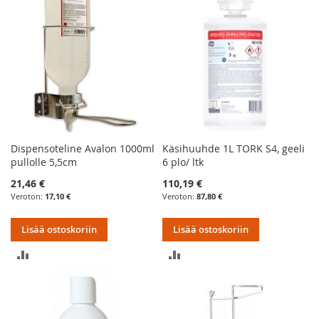
Dispensoteline Avalon 1000ml
Käsihuuhde 1L TORK S4, geeli
pullolle 5,5cm
6 plo/ ltk
21,46 €
110,19 €
17,10 €
87,80 €
Lisää ostoskoriin
Lisää ostoskoriin
LISÄÄ
LISÄÄ
VERTAILUUN
VERTAILUUN