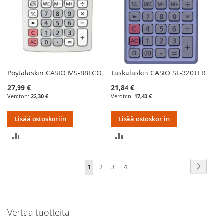
Pöytälaskin CASIO MS-88ECO
Taskulaskin CASIO SL-320TER
27,99 €
21,84 €
22,30 €
17,40 €
Lisää ostoskoriin
Lisää ostoskoriin
LISÄÄ
LISÄÄ
VERTAILUUN
VERTAILUUN
Sivu
Sivu
Seur
You're
Sivu
Sivu
Sivu
1
2
3
4
currently
reading
Vertaa tuotteita
page