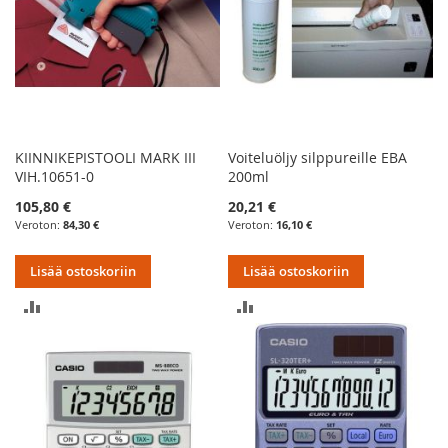
KIINNIKEPISTOOLI MARK III
Voiteluöljy silppureille EBA
VIH.10651-0
200ml
105,80 €
20,21 €
84,30 €
16,10 €
Lisää ostoskoriin
Lisää ostoskoriin
LISÄÄ
LISÄÄ
VERTAILUUN
VERTAILUUN