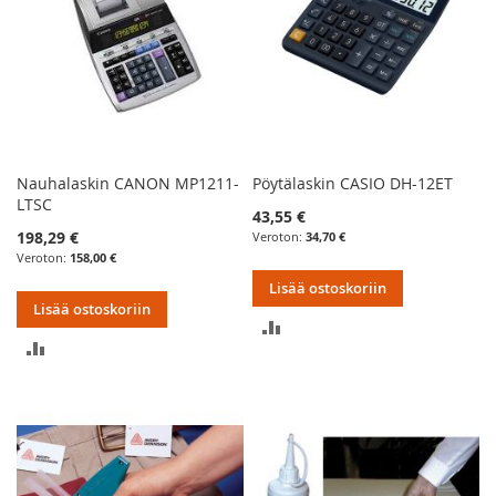
Nauhalaskin CANON MP1211-
Pöytälaskin CASIO DH-12ET
LTSC
43,55 €
198,29 €
34,70 €
158,00 €
Lisää ostoskoriin
Lisää ostoskoriin
LISÄÄ
LISÄÄ
VERTAILUUN
VERTAILUUN