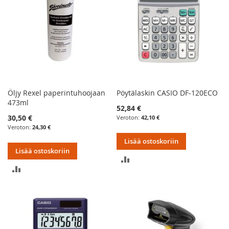
Öljy Rexel paperintuhoojaan
Pöytälaskin CASIO DF-120ECO
473ml
52,84 €
30,50 €
42,10 €
24,30 €
Lisää ostoskoriin
Lisää ostoskoriin
LISÄÄ
LISÄÄ
VERTAILUUN
VERTAILUUN