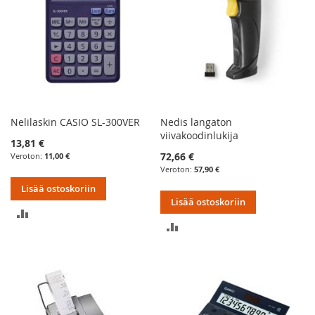
Nelilaskin CASIO SL-300VER
Nedis langaton
viivakoodinlukija
13,81 €
72,66 €
11,00 €
57,90 €
Lisää ostoskoriin
Lisää ostoskoriin
LISÄÄ
LISÄÄ
VERTAILUUN
VERTAILUUN