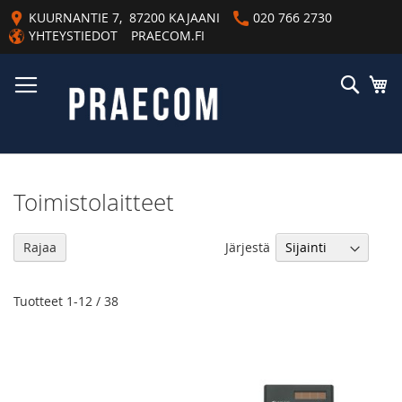
Skip
KUURNANTIE 7, 87200 KAJAANI
020 766 2730
to
YHTEYSTIEDOT
PRAECOM.FI
Content
Haku
Os
Toimistolaitteet
As
Järjestä
Rajaa
la
jä
Tuotteet
1
-
12
/
38