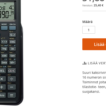
25,40 €
Määrä
Lisää
LISÄÄ VE
Suuri kaksiriv
16 numeron sis
Toiminnot joit
tilastotie- tee
suojakansi.