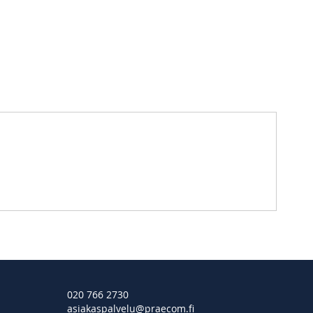
020 766 2730
asiakaspalvelu@praecom.fi