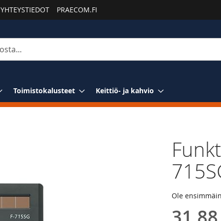
YHTEYSTIEDOT
PRAECOM.FI
Toimistokalusteet
Keittiö- ja kahvio
Funkt
715S
Ole ensimmäine
31,88