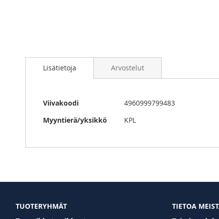
Skip
to
Lisätietoja
Arvostelut
the
beginning
of
the
Lisätietoja
Viivakoodi
4960999799483
images
gallery
Myyntierä/yksikkö
KPL
TUOTERYHMÄT
TIETOA MEIS