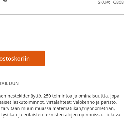
SKU
G868
 ostoskoriin
RTAILUUN
inen nestekidenäyttö. 250 toimintoa ja ominaisuuttta. Jopa
äiset laskutoiminnot. Virtalähteet: Valokenno ja paristo.
a tarvitaan muun muassa matematiikan,trigonometrian,
n, fysiikan ja erilaisten teknisten alojen opinnoissa. Liukuva