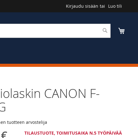
Kirjaudu sisään
Luo tili
Haku
Ostosk
iolaskin CANON F-
G
n tuotteen arvostelija
 €
TILAUSTUOTE, TOIMITUSAIKA N.5 TYÖPÄIVÄÄ