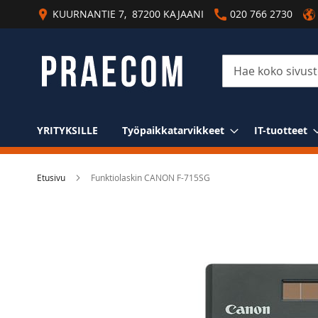
Skip
KUURNANTIE 7, 87200 KAJAANI
020 766 2730
to
Content
Haku
YRITYKSILLE
Työpaikkatarvikkeet
IT-tuotteet
Etusivu
Funktiolaskin CANON F-715SG
Skip
to
the
end
of
the
images
gallery