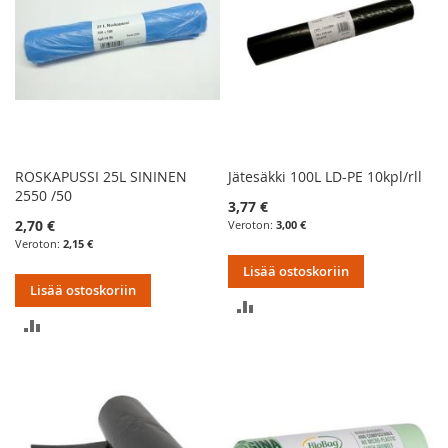
ROSKAPUSSI 25L SININEN
Jätesäkki 100L LD-PE 10kpl/rll
2550 /50
3,77 €
2,70 €
3,00 €
2,15 €
Lisää ostoskoriin
Lisää ostoskoriin
LISÄÄ
LISÄÄ
VERTAILUUN
VERTAILUUN