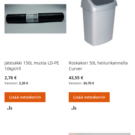
Jätesäkki 150L musta LD-PE
Roskakori 50L heilurikannella
10kpl/rll
Curver
2,76 €
43,55 €
2,20 €
34,70 €
Lisää ostoskoriin
Lisää ostoskoriin
LISÄÄ
LISÄÄ
VERTAILUUN
VERTAILUUN