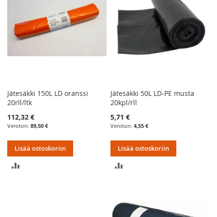
Jätesäkki 150L LD oranssi
Jätesäkki 50L LD-PE musta
20rll/ltk
20kpl/rll
112,32 €
5,71 €
89,50 €
4,55 €
Lisää ostoskoriin
Lisää ostoskoriin
LISÄÄ
LISÄÄ
VERTAILUUN
VERTAILUUN