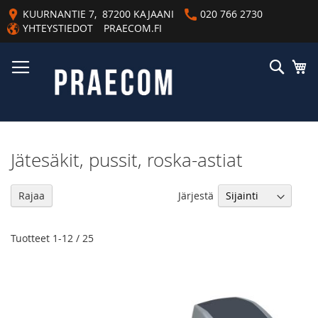
Skip
KUURNANTIE 7, 87200 KAJAANI
020 766 2730
to
YHTEYSTIEDOT
PRAECOM.FI
Content
Haku
Os
Jätesäkit, pussit, roska-astiat
As
Järjestä
Rajaa
la
jä
Tuotteet
1
-
12
/
25