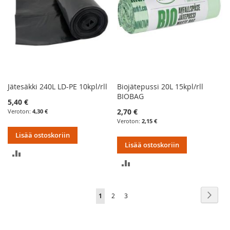
Jätesäkki 240L LD-PE 10kpl/rll
Biojätepussi 20L 15kpl/rll
BIOBAG
5,40 €
2,70 €
4,30 €
2,15 €
Lisää ostoskoriin
Lisää ostoskoriin
LISÄÄ
LISÄÄ
VERTAILUUN
VERTAILUUN
Sivu
Sivu
Seur
You're
Sivu
Sivu
1
2
3
currently
reading