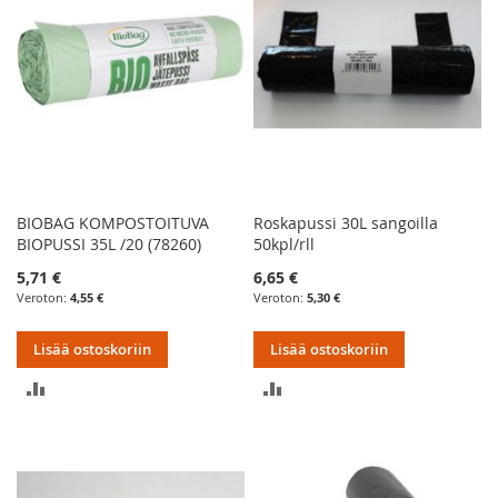
BIOBAG KOMPOSTOITUVA
Roskapussi 30L sangoilla
BIOPUSSI 35L /20 (78260)
50kpl/rll
5,71 €
6,65 €
4,55 €
5,30 €
Lisää ostoskoriin
Lisää ostoskoriin
LISÄÄ
LISÄÄ
VERTAILUUN
VERTAILUUN