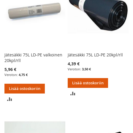
Jätesäkki 75L LD-PE valkoinen
Jätesäkki 75L LD-PE 20kpl/rll
20kpl/rll
4,39 €
5,96 €
3,50 €
4,75 €
Lisää ostoskoriin
Lisää ostoskoriin
LISÄÄ
LISÄÄ
VERTAILUUN
VERTAILUUN