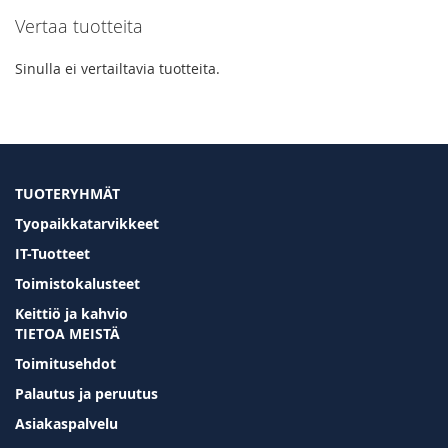
Vertaa tuotteita
page
Sinulla ei vertailtavia tuotteita.
TUOTERYHMÄT
Tyopaikkatarvikkeet
IT-Tuotteet
Toimistokalusteet
Keittiö ja kahvio
TIETOA MEISTÄ
Toimitusehdot
Palautus ja peruutus
Asiakaspalvelu