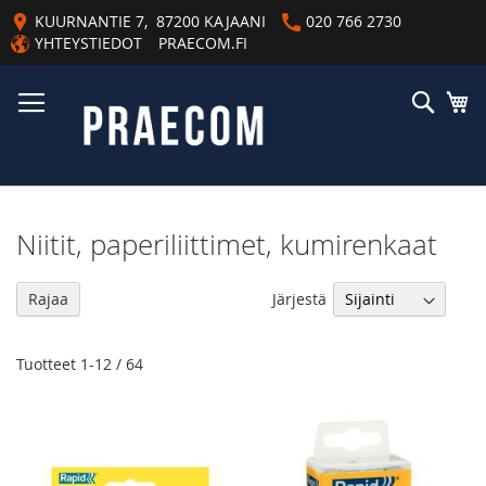
Skip
KUURNANTIE 7, 87200 KAJAANI
020 766 2730
to
YHTEYSTIEDOT
PRAECOM.FI
Content
Haku
Os
Niitit, paperiliittimet, kumirenkaat
As
Järjestä
Rajaa
la
jä
Tuotteet
1
-
12
/
64