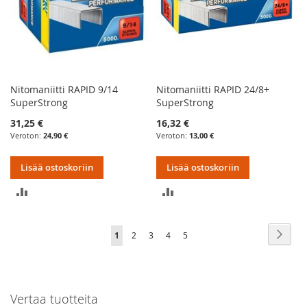
Nitomaniitti RAPID 9/14
Nitomaniitti RAPID 24/8+
SuperStrong
SuperStrong
31,25 €
16,32 €
24,90 €
13,00 €
Lisää ostoskoriin
Lisää ostoskoriin
LISÄÄ
LISÄÄ
VERTAILUUN
VERTAILUUN
Sivu
Sivu
Seur
You're
Sivu
Sivu
Sivu
Sivu
1
2
3
4
5
currently
reading
Vertaa tuotteita
page