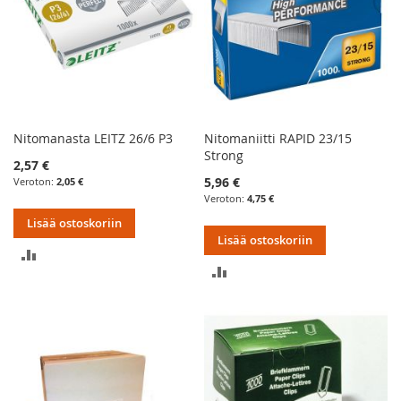
Nitomanasta LEITZ 26/6 P3
Nitomaniitti RAPID 23/15
Strong
2,57 €
5,96 €
2,05 €
4,75 €
Lisää ostoskoriin
Lisää ostoskoriin
LISÄÄ
LISÄÄ
VERTAILUUN
VERTAILUUN