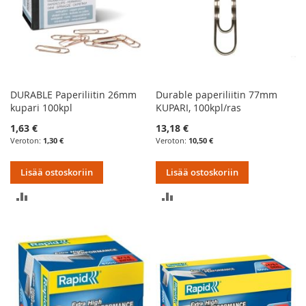
DURABLE Paperiliitin 26mm
Durable paperiliitin 77mm
kupari 100kpl
KUPARI, 100kpl/ras
1,63 €
13,18 €
1,30 €
10,50 €
Lisää ostoskoriin
Lisää ostoskoriin
LISÄÄ
LISÄÄ
VERTAILUUN
VERTAILUUN