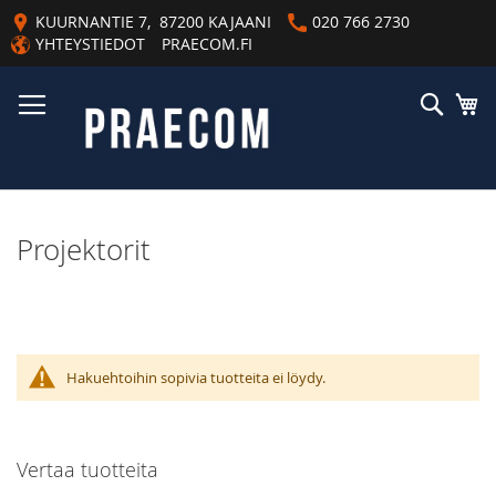
Skip
KUURNANTIE 7, 87200 KAJAANI
020 766 2730
to
YHTEYSTIEDOT
PRAECOM.FI
Content
Haku
Os
Projektorit
Hakuehtoihin sopivia tuotteita ei löydy.
Vertaa tuotteita