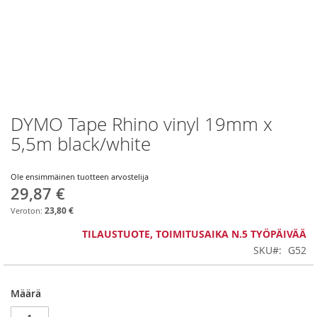
DYMO Tape Rhino vinyl 19mm x
Skip
to
5,5m black/white
the
beginning
of
Ole ensimmäinen tuotteen arvostelija
29,87 €
the
images
23,80 €
gallery
TILAUSTUOTE, TOIMITUSAIKA N.5 TYÖPÄIVÄÄ
SKU
G52
Määrä