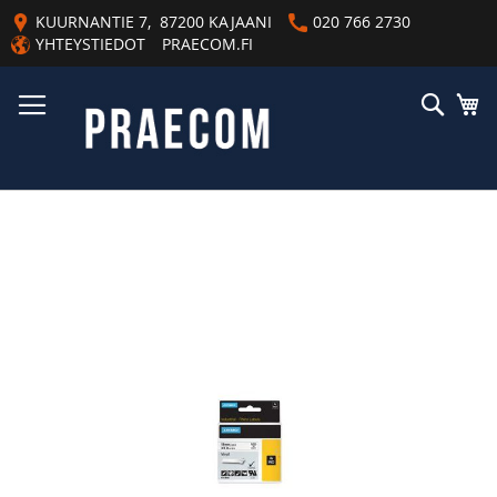
Skip
KUURNANTIE 7, 87200 KAJAANI
020 766 2730
to
YHTEYSTIEDOT
PRAECOM.FI
Content
Haku
Os
Skip
to
the
end
of
the
images
gallery