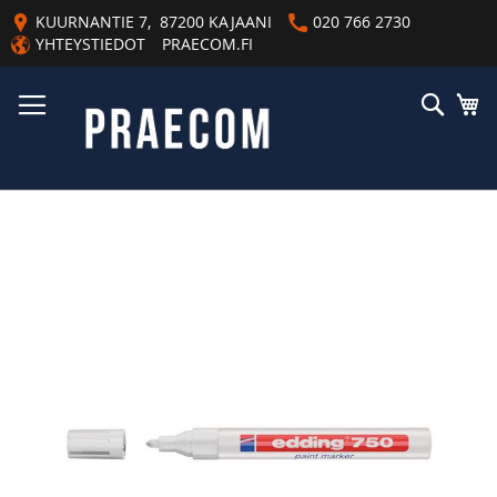
Skip
KUURNANTIE 7, 87200 KAJAANI
020 766 2730
to
YHTEYSTIEDOT
PRAECOM.FI
Content
Haku
Os
Skip
to
the
end
of
the
images
gallery