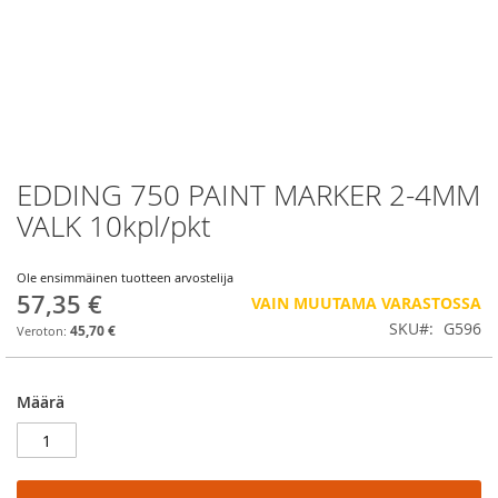
EDDING 750 PAINT MARKER 2-4MM
Skip
to
VALK 10kpl/pkt
the
beginning
of
Ole ensimmäinen tuotteen arvostelija
57,35 €
the
VAIN MUUTAMA VARASTOSSA
images
SKU
G596
45,70 €
gallery
Määrä