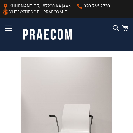
Skip
KUURNANTIE 7, 87200 KAJAANI
020 766 2730
to
YHTEYSTIEDOT
PRAECOM.FI
Content
Haku
Os
Skip
to
the
end
of
the
images
gallery