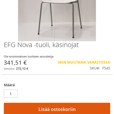
EFG Nova -tuoli, käsinojat
Skip
to
the
Ole ensimmäinen tuotteen arvostelija
beginning
341,51 €
VAIN MUUTAMA VARASTOSSA
of
SKU
F545
the
272,12 €
images
gallery
Määrä
Lisää ostoskoriin