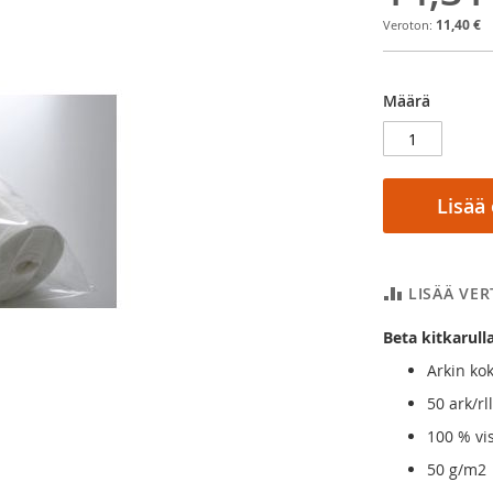
11,40 €
Määrä
Lisää
LISÄÄ VE
Beta kitkarull
Arkin ko
50 ark/rl
100 % vi
50 g/m2