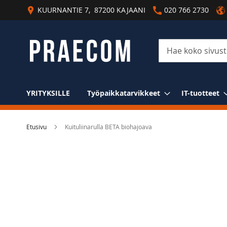
Skip
KUURNANTIE 7, 87200 KAJAANI
020 766 2730
to
Content
Haku
YRITYKSILLE
Työpaikkatarvikkeet
IT-tuotteet
Etusivu
Kuituliinarulla BETA biohajoava
Skip
to
the
end
of
the
images
gallery