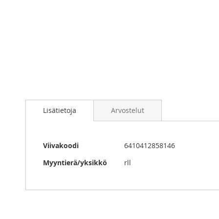
Skip
to
the
beginning
of
the
images
Lisätietoja
Arvostelut
gallery
Lisätietoja
Viivakoodi
6410412858146
Myyntierä/yksikkö
rll