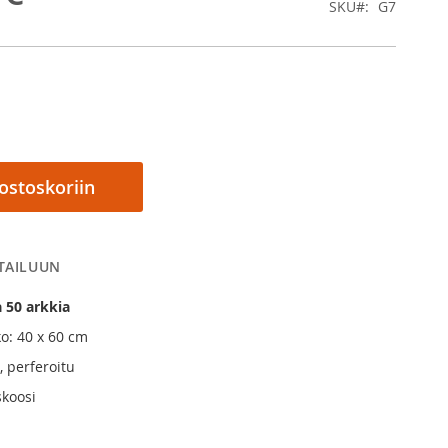
SKU
G7
 ostoskoriin
RTAILUUN
a
50 arkkia
ko: 40 x 60 cm
l, perferoitu
skoosi