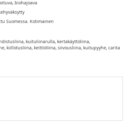
ituva, biohajoava
kehyväksytty
ttu Suomessa. Kotimainen
istusliina, kuituliinarulla, kertakäyttöliina,
, kiillotusliina, keittiöliina, siivousliina, kuitupyyhe, carita