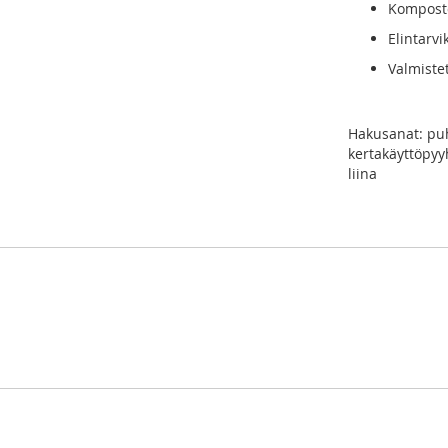
Komposto
Elintarvi
Valmiste
Hakusanat: puhd
kertakäyttöpyyhe
liina