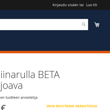
Kirjaudu sisään
Luo tili
Haku
Ostosk
liinarulla BETA
joava
n tuotteen arvostelija
 €
VAIN MUUTAMA VARASTOSSA