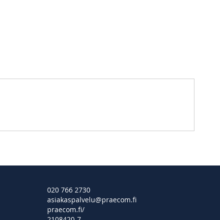
020 766 2730
asiakaspalvelu@praecom.fi
praecom.fi/
2108420-7