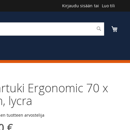
Kirjaudu sisään
Luo tili
Haku
Ostosk
rtuki Ergonomic 70 x
, lycra
n tuotteen arvostelija
0 €