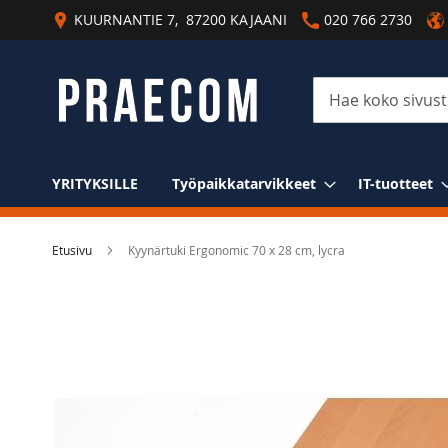
Skip
KUURNANTIE 7, 87200 KAJAANI
020 766 2730
to
Content
Haku
YRITYKSILLE
Työpaikkatarvikkeet
IT-tuotteet
Etusivu
Kyynärtuki Ergonomic 70 x 28 cm, lycra
Skip
to
the
end
of
the
images
gallery