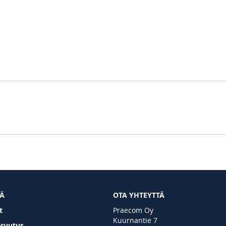
TÄ
OTA YHTEYTTÄ
t
Praecom Oy
Kuurnantie 7
eruutus