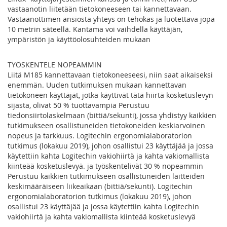
vastaanotin liitetään tietokoneeseen tai kannettavaan.
Vastaanottimen ansiosta yhteys on tehokas ja luotettava jopa
10 metrin säteellä. Kantama voi vaihdella käyttäjän,
ympäristön ja käyttöolosuhteiden mukaan
TYÖSKENTELE NOPEAMMIN
Liitä M185 kannettavaan tietokoneeseesi, niin saat aikaiseksi
enemmän. Uuden tutkimuksen mukaan kannettavan
tietokoneen käyttäjät, jotka käyttivät tätä hiirtä kosketuslevyn
sijasta, olivat 50 % tuottavampia Perustuu
tiedonsiirtolaskelmaan (bittiä/sekunti), jossa yhdistyy kaikkien
tutkimukseen osallistuneiden tietokoneiden keskiarvoinen
nopeus ja tarkkuus. Logitechin ergonomialaboratorion
tutkimus (lokakuu 2019), johon osallistui 23 käyttäjää ja jossa
käytettiin kahta Logitechin vakiohiirtä ja kahta vakiomallista
kiinteää kosketuslevyä. ja työskentelivät 30 % nopeammin
Perustuu kaikkien tutkimukseen osallistuneiden laitteiden
keskimääräiseen liikeaikaan (bittiä/sekunti). Logitechin
ergonomialaboratorion tutkimus (lokakuu 2019), johon
osallistui 23 käyttäjää ja jossa käytettiin kahta Logitechin
vakiohiirtä ja kahta vakiomallista kiinteää kosketuslevyä