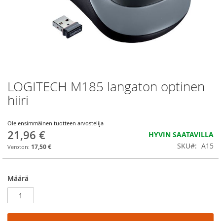
LOGITECH M185 langaton optinen
Skip
to
hiiri
the
beginning
of
Ole ensimmäinen tuotteen arvostelija
21,96 €
the
HYVIN SAATAVILLA
images
SKU
A15
17,50 €
gallery
Määrä