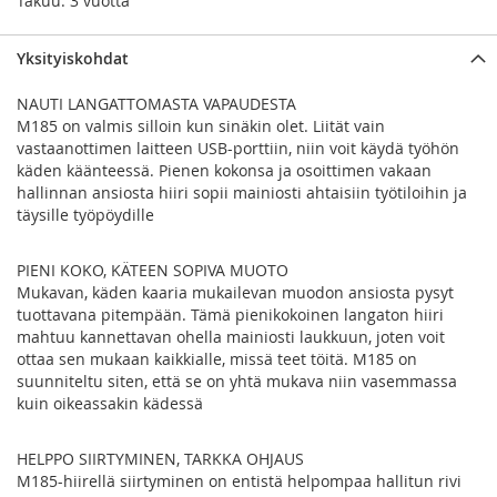
Takuu: 3 vuotta
Yksityiskohdat
NAUTI LANGATTOMASTA VAPAUDESTA
M185 on valmis silloin kun sinäkin olet. Liität vain
vastaanottimen laitteen USB-porttiin, niin voit käydä työhön
käden käänteessä. Pienen kokonsa ja osoittimen vakaan
hallinnan ansiosta hiiri sopii mainiosti ahtaisiin työtiloihin ja
täysille työpöydille
PIENI KOKO, KÄTEEN SOPIVA MUOTO
Mukavan, käden kaaria mukailevan muodon ansiosta pysyt
tuottavana pitempään. Tämä pienikokoinen langaton hiiri
mahtuu kannettavan ohella mainiosti laukkuun, joten voit
ottaa sen mukaan kaikkialle, missä teet töitä. M185 on
suunniteltu siten, että se on yhtä mukava niin vasemmassa
kuin oikeassakin kädessä
HELPPO SIIRTYMINEN, TARKKA OHJAUS
M185-hiirellä siirtyminen on entistä helpompaa hallitun rivi