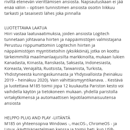
riviltä etenevän vierittämisen ansiosta. Napsautuskaan ei jää
enää väliin – optisen tunnistimen ansiosta osoitin liikkuu
tarkasti ja tasaisesti lähes joka pinnalla
LUOTETTAVAA LAATUA
Hiiri vastaa laatuvaatimuksia, joiden ansiosta Logitech
tunnetaan johtavana hiirten ja näppäimistöjen valmistajana
Perustuu riippumattomiin Logitechin hiirten ja
näppäimistöjen myyntitietoihin (yksikköinä), jotka on koottu
tärkeimmiltä maailmanlaajuisilta markkinoilta, mukaan lukien
Kanadasta, Kiinasta, Ranskasta, Saksasta, Indonesiasta,
Koreasta, Venäjältä, Ruotsista, Taiwanista, Turkista,
Yhdistyneestä kuningaskunnasta ja Yhdysvalloista (heinäkuu
2019 – heinäkuu 2020). Vain vähittäismyyntikanava. . Kestävä
ja luotettava M185 toimii jopa 12 kuukautta Pariston kesto voi
vaihdella käytön ja tietokoneen mukaan. yhdellä paristolla
virtakytkimensä ja automaattisen lepotilaominaisuutensa
ansiosta
HELPPO PLUG AND PLAY -LIITÄNTÄ
M185 on yhteensopiva Windows -, macOS-, ChromeOS - ja
Linux -käyttöjärjestelmien kanssa ja toimii heti, kun USB-