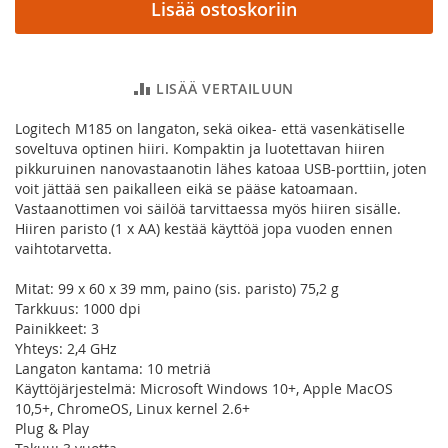
Lisää ostoskoriin
LISÄÄ VERTAILUUN
Logitech M185 on langaton, sekä oikea- että vasenkätiselle
soveltuva optinen hiiri. Kompaktin ja luotettavan hiiren
pikkuruinen nanovastaanotin lähes katoaa USB-porttiin, joten
voit jättää sen paikalleen eikä se pääse katoamaan.
Vastaanottimen voi säilöä tarvittaessa myös hiiren sisälle.
Hiiren paristo (1 x AA) kestää käyttöä jopa vuoden ennen
vaihtotarvetta.
Mitat: 99 x 60 x 39 mm, paino (sis. paristo) 75,2 g
Tarkkuus: 1000 dpi
Painikkeet: 3
Yhteys: 2,4 GHz
Langaton kantama: 10 metriä
Käyttöjärjestelmä: Microsoft Windows 10+, Apple MacOS
10,5+, ChromeOS, Linux kernel 2.6+
Plug & Play