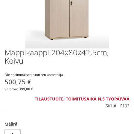
Mappikaappi 204x80x42,5cm,
Skip
to
Koivu
the
beginning
of
Ole ensimmäinen tuotteen arvostelija
500,75 €
the
images
399,00 €
gallery
TILAUSTUOTE, TOIMITUSAIKA N.5 TYÖPÄIVÄÄ
SKU
F193
Määrä