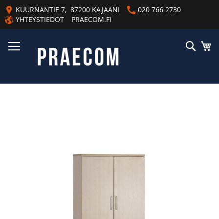
Skip
KUURNANTIE 7, 87200 KAJAANI
020 766 2730
to
YHTEYSTIEDOT
PRAECOM.FI
Content
Haku
Os
Skip
to
the
end
of
the
images
gallery