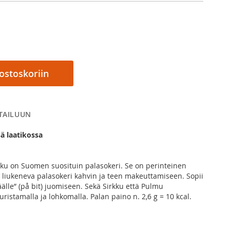
 ostoskoriin
RTAILUUN
ä laatikossa
ku on Suomen suosituin palasokeri. Se on perinteinen
ti liukeneva palasokeri kahvin ja teen makeuttamiseen. Sopii
älle” (på bit) juomiseen. Sekä Sirkku että Pulmu
ristamalla ja lohkomalla. Palan paino n. 2,6 g = 10 kcal.