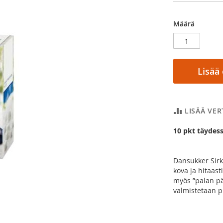
Määrä
Lisää
LISÄÄ VE
10 pkt täydess
Dansukker Sirk
kova ja hitaas
myös ”palan pä
valmistetaan pu