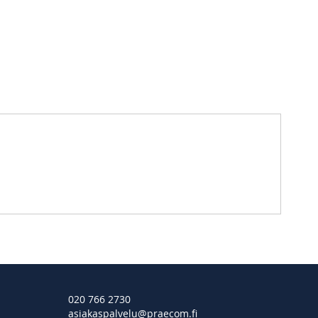
020 766 2730
asiakaspalvelu@praecom.fi