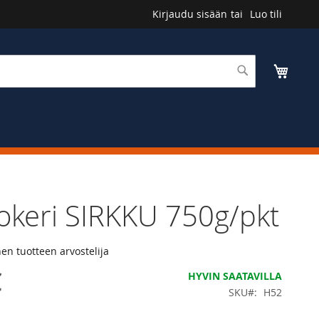
Kirjaudu sisään
Luo tili
Haku
Ostosk
okeri SIRKKU 750g/pkt
n tuotteen arvostelija
€
HYVIN SAATAVILLA
SKU
H52