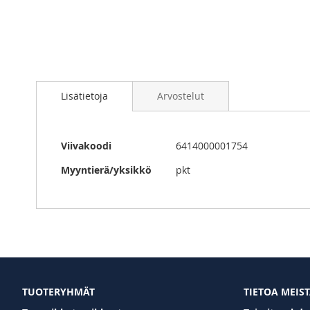
Skip
to
Lisätietoja
Arvostelut
the
beginning
of
the
Lisätietoja
Viivakoodi
6414000001754
images
gallery
Myyntierä/yksikkö
pkt
TUOTERYHMÄT
TIETOA MEIS