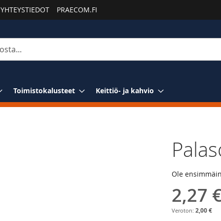
YHTEYSTIEDOT
PRAECOM.FI
Toimistokalusteet
Keittiö- ja kahvio
Palas
Ole ensimmäine
2,27 
2,00 €