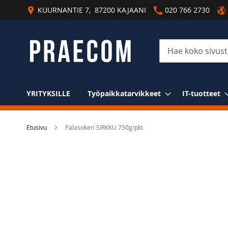
Skip
KUURNANTIE 7, 87200 KAJAANI
020 766 2730
to
Content
Haku
YRITYKSILLE
Työpaikkatarvikkeet
IT-tuotteet
Etusivu
Palasokeri SIRKKU 750g/pkt
Skip
to
the
end
of
the
images
gallery