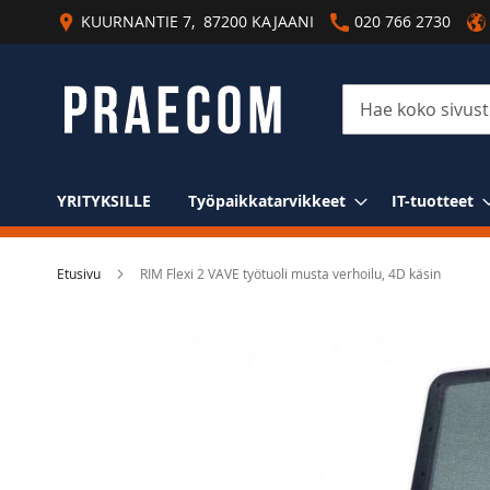
Skip
KUURNANTIE 7, 87200 KAJAANI
020 766 2730
to
Content
Haku
YRITYKSILLE
Työpaikkatarvikkeet
IT-tuotteet
Etusivu
RIM Flexi 2 VAVE työtuoli musta verhoilu, 4D käsin
Skip
to
the
end
of
the
images
gallery