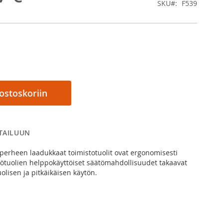
SKU
F539
 ostoskoriin
RTAILUUN
eperheen laadukkaat toimistotuolit ovat ergonomisesti
yötuolien helppokäyttöiset säätömahdollisuudet takaavat
olisen ja pitkäikäisen käytön.