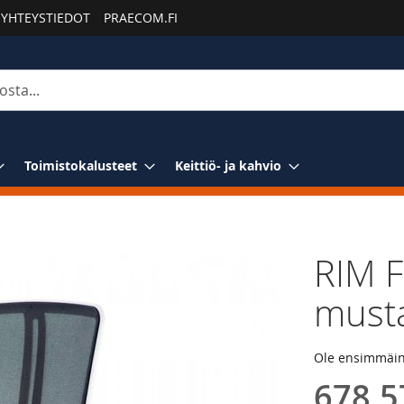
YHTEYSTIEDOT
PRAECOM.FI
Toimistokalusteet
Keittiö- ja kahvio
RIM F
musta
Ole ensimmäine
678,5