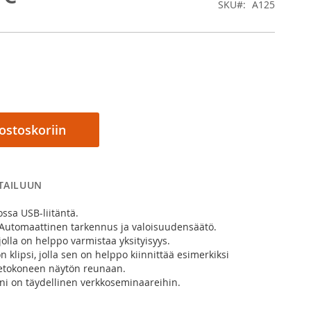
SKU
A125
 ostoskoriin
RTAILUUN
ssa USB-liitäntä.
 Automaattinen tarkennus ja valoisuudensäätö.
jolla on helppo varmistaa yksityisyys.
 klipsi, jolla sen on helppo kiinnittää esimerkiksi
ietokoneen näytön reunaan.
ni on täydellinen verkkoseminaareihin.