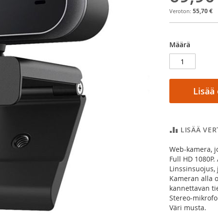
55,70 €
Määrä
Lisää
LISÄÄ VE
Web-kamera, jo
Full HD 1080P.
Linssinsuojus, 
Kameran alla on
kannettavan t
Stereo-mikrofo
Väri musta.