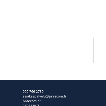
020 766 2730
asiakaspalvelu@praecom.fi
praecom.fi/
2108420-7