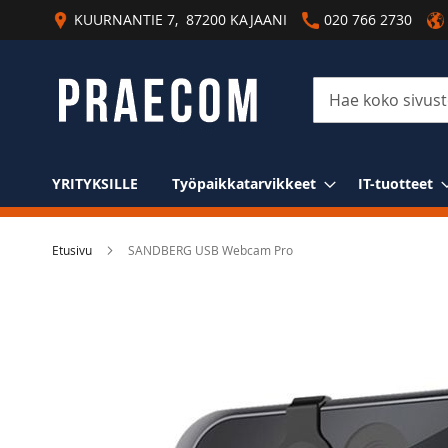
Skip
KUURNANTIE 7, 87200 KAJAANI
020 766 2730
to
Content
Haku
YRITYKSILLE
Työpaikkatarvikkeet
IT-tuotteet
Etusivu
SANDBERG USB Webcam Pro
Skip
to
the
end
of
the
images
gallery