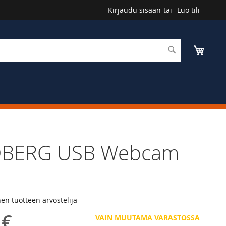
Kirjaudu sisään
Luo tili
Haku
Ostosk
BERG USB Webcam
n tuotteen arvostelija
 €
VAIN MUUTAMA VARASTOSSA