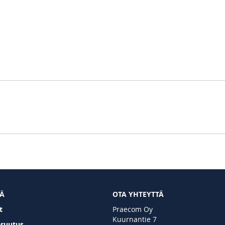
TÄ
OTA YHTEYTTÄ
t
Praecom Oy
Kuurnantie 7
eruutus