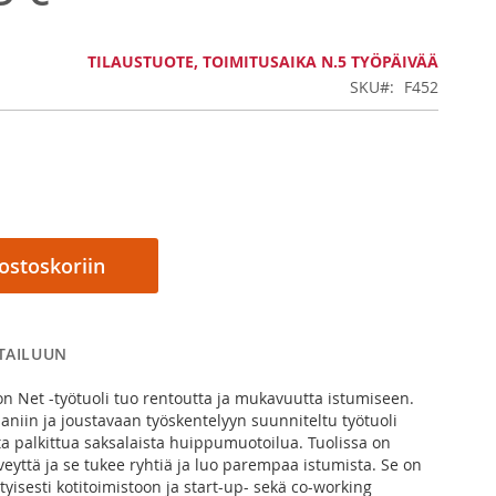
TILAUSTUOTE, TOIMITUSAIKA N.5 TYÖPÄIVÄÄ
SKU
F452
 ostoskoriin
RTAILUUN
n Net -työtuoli tuo rentoutta ja mukavuutta istumiseen.
niin ja joustavaan työskentelyyn suunniteltu työtuoli
a palkittua saksalaista huippumuotoilua. Tuolissa on
eyttä ja se tukee ryhtiä ja luo parempaa istumista. Se on
tyisesti kotitoimistoon ja start-up- sekä co-working