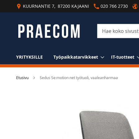
Skip
KUURNANTIE 7, 87200 KAJAANI
020 766 2730
to
Content
Haku
YRITYKSILLE
Työpaikkatarvikkeet
IT-tuotteet
Etusivu
Sedus Se:motion net työtuoli, vaaleanharmaa
Skip
to
the
end
of
the
images
gallery