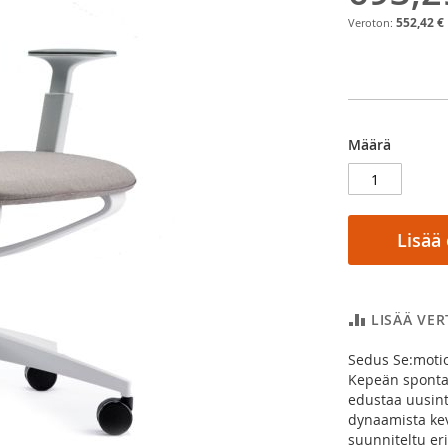
552,42 €
Määrä
Lisää
LISÄÄ VE
Sedus Se:motio
Kepeän spontaa
edustaa uusint
dynaamista kev
suunniteltu eri