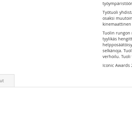
työympäristöö
Työtuoli yhdis
osaksi muutoin
kinemaattinen 
Tuolin rungon 
tyylikäs hengi
helpposäätöisy
selkänoja. Tuo
verhoilu. Tuoli
Iconic Awards 2
ut