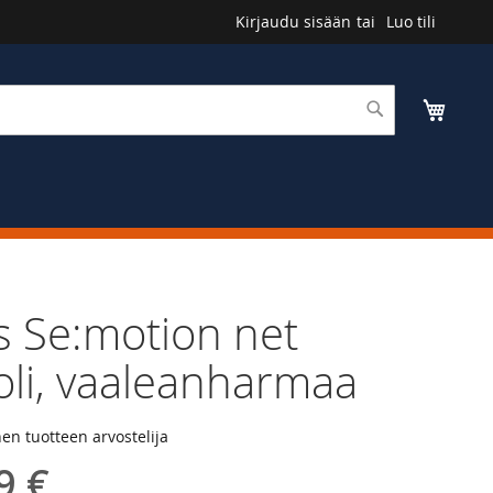
Kirjaudu sisään
Luo tili
Haku
Ostosk
 Se:motion net
oli, vaaleanharmaa
n tuotteen arvostelija
9 €