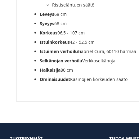
Ristiseläntuen säätö
Leveys
68 cm
Syvyys
68 cm
Korkeus
96,5 - 107 cm
Istuinkorkeus
42 - 52,5 cm
Istuimen verhoilu
Gabriel Cura, 60110 harmaa
Selkänojan verhoilu
Verkkoselkänoja
Halkaisija
80 cm
Ominaisuudet
Käsinojien korkeuden säätö
TUOTERYHMÄT
TIETOA MEIS