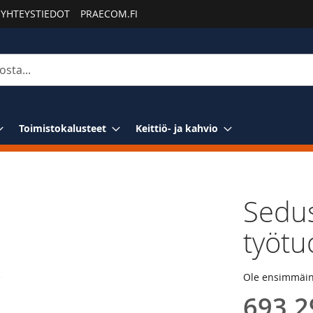
YHTEYSTIEDOT
PRAECOM.FI
Toimistokalusteet
Keittiö- ja kahvio
Sedus
työtu
Ole ensimmäine
693,2