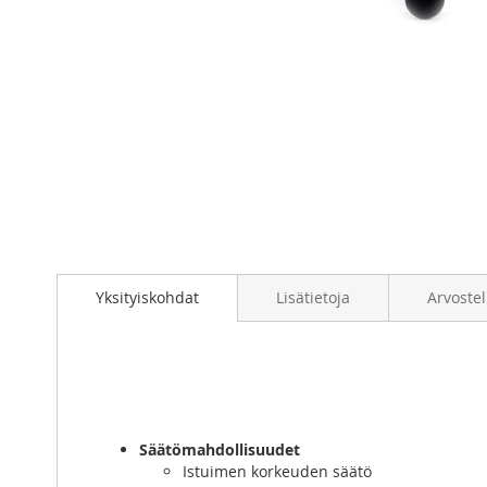
Skip
to
the
beginning
of
the
images
gallery
Yksityiskohdat
Lisätietoja
Arvostel
Säätömahdollisuudet
Istuimen korkeuden säätö