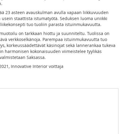
n.
tää 23 asteen avauskulman avulla vapaan liikkuvuuden
 usein staattista istumatyötä. Seduksen luoma uniikki
liikekonsepti tuo tuoliin parasta istuinmukavuutta.
muotoilu on tarkkaan hiottu ja suunniteltu. Tuolissa on
ttävä verkkoselkänoja. Parempaa istuinmukavuutta tuo
ys, korkeussäädettävät käsinojat sekä lannerankaa tukeva
lin harmonisen kokonaisuuden viimeistelee tyylikäs
 valmistetaan Saksassa.
021, Innovative Interior voittaja