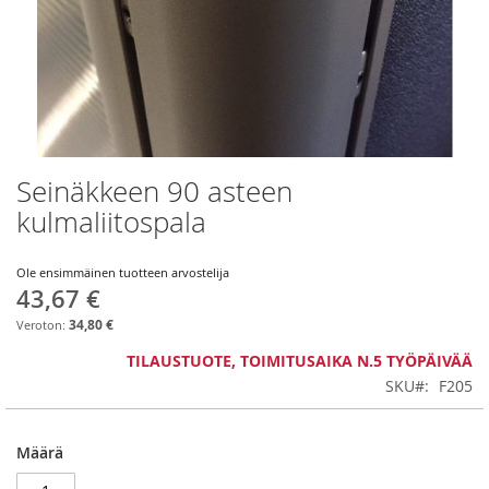
Seinäkkeen 90 asteen
Skip
to
kulmaliitospala
the
beginning
of
Ole ensimmäinen tuotteen arvostelija
43,67 €
the
images
34,80 €
gallery
TILAUSTUOTE, TOIMITUSAIKA N.5 TYÖPÄIVÄÄ
SKU
F205
Määrä