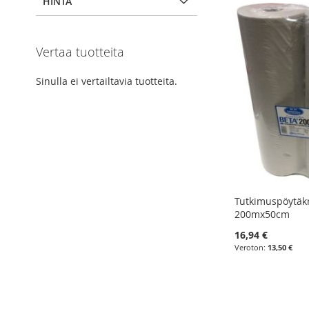
HINTA
Vertaa tuotteita
Sinulla ei vertailtavia tuotteita.
Tutkimuspöytäk
200mx50cm
16,94 €
13,50 €
Lisää ostoskoriin
Lisää ostoskoriin
Lisää ostoskoriin
Lisää ostoskoriin
LISÄÄ
LISÄÄ
LISÄÄ
LISÄÄ
VERTAILUUN