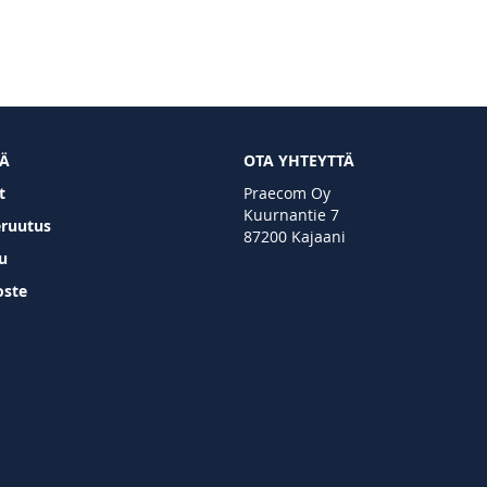
TÄ
OTA YHTEYTTÄ
t
Praecom Oy
Kuurnantie 7
eruutus
87200 Kajaani
u
oste