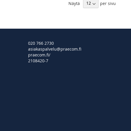
Näytä
per sivu
020 766 2730
asiakaspalvelu@praecom.fi
praecom.fi/
2108420-7