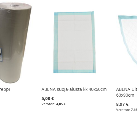
reppi
ABENA suoja-alusta kk 40x60cm
ABENA Ult
60x90cm
5,08 €
8,97 €
4,05 €
7,1