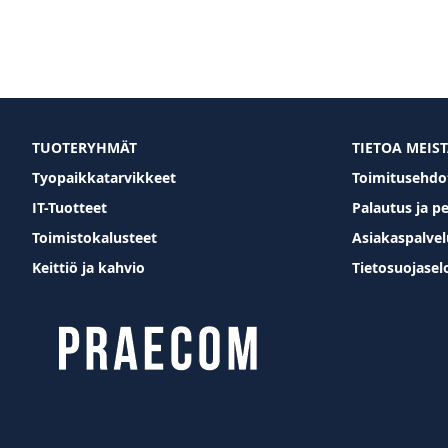
VERTAILUUN
VERTAILUUN
VERTAILUUN
TUOTERYHMÄT
TIETOA MEIS
Tyopaikkatarvikkeet
Toimitusehdo
IT-Tuotteet
Palautus ja p
Toimistokalusteet
Asiakaspalvel
Keittiö ja kahvio
Tietosuojasel