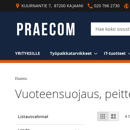
Skip
KUURNANTIE 7, 87200 KAJAANI
020 766 2730
to
Content
Haku
YRITYKSILLE
Työpaikkatarvikkeet
IT-tuotteet
Etusivu
Vuoteensuojaus, peittel
View
Ruudukko
Luettel
4
t
Listausvalinnat
as