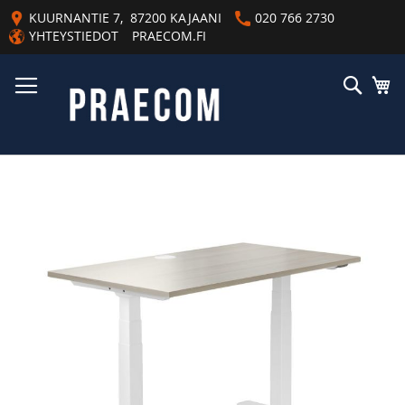
Skip
KUURNANTIE 7, 87200 KAJAANI
020 766 2730
to
YHTEYSTIEDOT
PRAECOM.FI
Content
Haku
Os
Skip
to
the
end
of
the
images
gallery