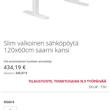
Slim valkoinen sähköpöytä
Skip
to
120x60cm saarni kansi
the
beginning
of
Ole ensimmäinen tuotteen arvostelija
434,19 €
the
images
345,97 €
gallery
TILAUSTUOTE, TOIMITUSAIKA N.5 TYÖPÄIVÄÄ
SKU
F30
Määrä