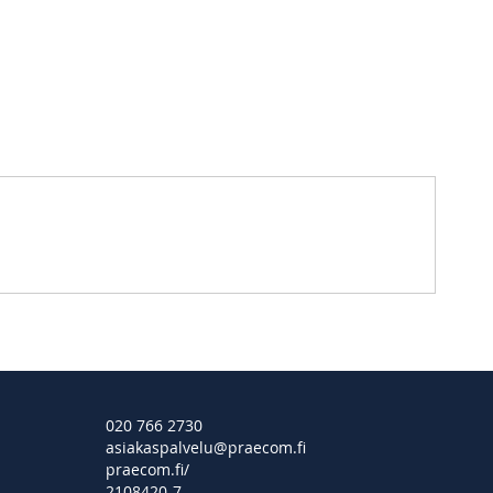
020 766 2730
asiakaspalvelu@praecom.fi
praecom.fi/
2108420-7