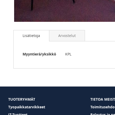
Skip
to
Lisätietoja
Arvostelut
the
beginning
of
the
Lisätietoja
Myyntierä/yksikkö
KPL
images
gallery
TUOTERYHMÄT
TIETOA MEIS
Tyopaikkatarvikkeet
Toimitusehdo
IT-Tuotteet
Palautus ja p