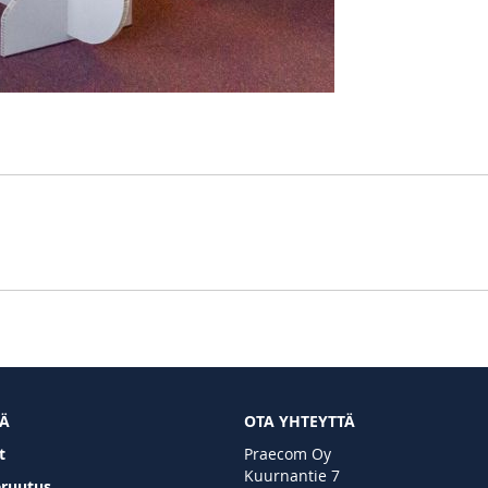
TÄ
OTA YHTEYTTÄ
t
Praecom Oy
Kuurnantie 7
eruutus