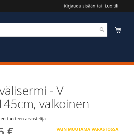
Kirjaudu sisään
Luo tili
Haku
Ostosk
välisermi - V
45cm, valkoinen
n tuotteen arvostelija
5 €
VAIN MUUTAMA VARASTOSSA