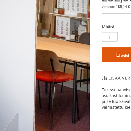
185,14 €
Määrä
Lisää
LISÄÄ VE
Tukeva pahviser
asiakastiloihin
ja se luo kaiva
valmistettu ki