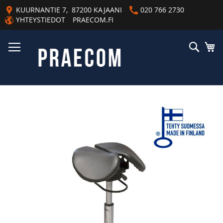
Skip
KUURNANTIE 7, 87200 KAJAANI
020 766 2730
to
YHTEYSTIEDOT
PRAECOM.FI
Content
Haku
Os
Skip
to
the
end
of
the
images
gallery