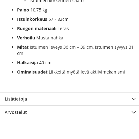
Istuimen korkeuden säätö
Paino
10,75 kg
Istuinkorkeus
57 - 82cm
Rungon materiaali
Teräs
Verhoilu
Musta nahka
Mitat
Istuimen leveys 36 cm – 39 cm, istuimen syvyys 31
cm
Halkaisija
40 cm
Ominaisuudet
Liikkeitä myötäilevä aktiivimekanismi
Lisätietoja
Arvostelut