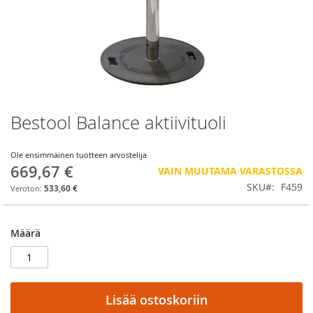
Bestool Balance aktiivituoli
Skip
to
the
Ole ensimmäinen tuotteen arvostelija
beginning
669,67 €
VAIN MUUTAMA VARASTOSSA
of
SKU
F459
the
533,60 €
images
gallery
Määrä
Lisää ostoskoriin