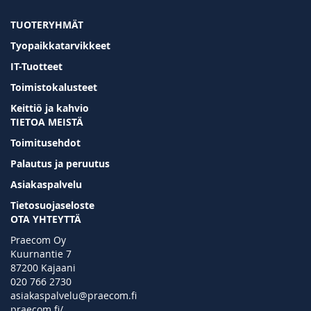
TUOTERYHMÄT
Tyopaikkatarvikkeet
IT-Tuotteet
Toimistokalusteet
Keittiö ja kahvio
TIETOA MEISTÄ
Toimitusehdot
Palautus ja peruutus
Asiakaspalvelu
Tietosuojaseloste
OTA YHTEYTTÄ
Praecom Oy
Kuurnantie 7
87200 Kajaani
020 766 2730
asiakaspalvelu@praecom.fi
praecom.fi/