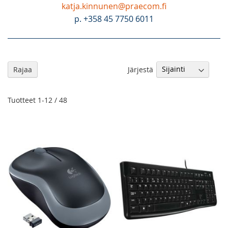
katja.kinnunen@praecom.fi
p. +358 45 7750 6011
As
Järjestä
Rajaa
la
jä
Tuotteet
1
-
12
/
48