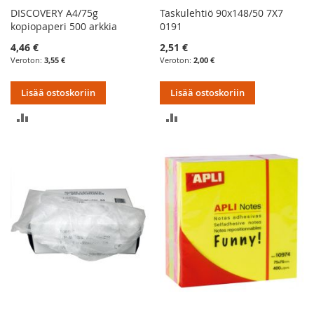
DISCOVERY A4/75g
Taskulehtiö 90x148/50 7X7
kopiopaperi 500 arkkia
0191
4,46 €
2,51 €
3,55 €
2,00 €
Lisää ostoskoriin
Lisää ostoskoriin
LISÄÄ
LISÄÄ
VERTAILUUN
VERTAILUUN