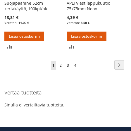
Suojapäähine 52cm
APLI Viestilappukuutio
kertakäyttö, 100kpl/pk
75x75mm Neon
13,81 €
4,39 €
11,00 €
3,50 €
Lisää ostoskoriin
Lisää ostoskoriin
LISÄÄ
LISÄÄ
VERTAILUUN
VERTAILUUN
Sivu
Sivu
Seur
You're
Sivu
Sivu
Sivu
1
2
3
4
currently
reading
Vertaa tuotteita
page
Sinulla ei vertailtavia tuotteita.