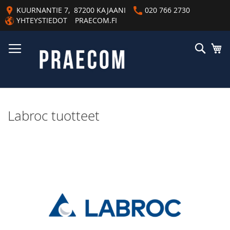
Skip
KUURNANTIE 7, 87200 KAJAANI
020 766 2730
to
YHTEYSTIEDOT
PRAECOM.FI
Content
Haku
Os
Labroc tuotteet