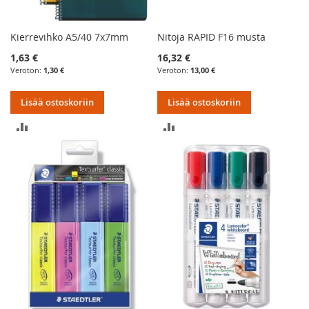
Kierrevihko A5/40 7x7mm
Nitoja RAPID F16 musta
1,63 €
16,32 €
1,30 €
13,00 €
Lisää ostoskoriin
Lisää ostoskoriin
LISÄÄ
LISÄÄ
VERTAILUUN
VERTAILUUN