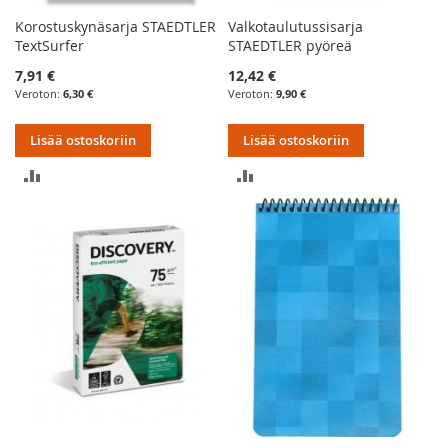
Korostuskynäsarja STAEDTLER
Valkotaulutussisarja
TextSurfer
STAEDTLER pyöreä
7,91 €
12,42 €
6,30 €
9,90 €
Lisää ostoskoriin
Lisää ostoskoriin
LISÄÄ
LISÄÄ
VERTAILUUN
VERTAILUUN