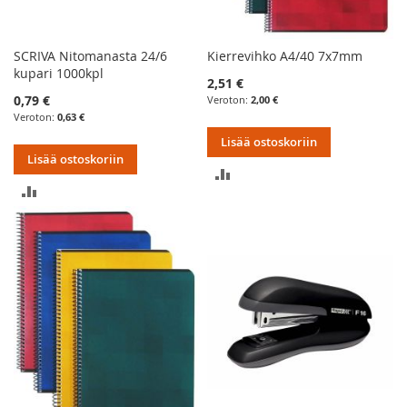
SCRIVA Nitomanasta 24/6
Kierrevihko A4/40 7x7mm
kupari 1000kpl
2,51 €
0,79 €
2,00 €
0,63 €
Lisää ostoskoriin
Lisää ostoskoriin
LISÄÄ
LISÄÄ
VERTAILUUN
VERTAILUUN