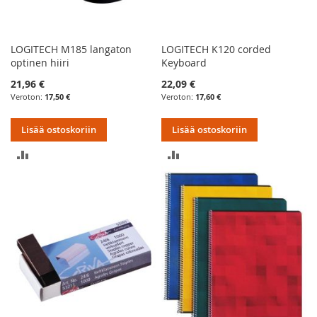
LOGITECH M185 langaton
LOGITECH K120 corded
optinen hiiri
Keyboard
21,96 €
22,09 €
17,50 €
17,60 €
Lisää ostoskoriin
Lisää ostoskoriin
LISÄÄ
LISÄÄ
VERTAILUUN
VERTAILUUN